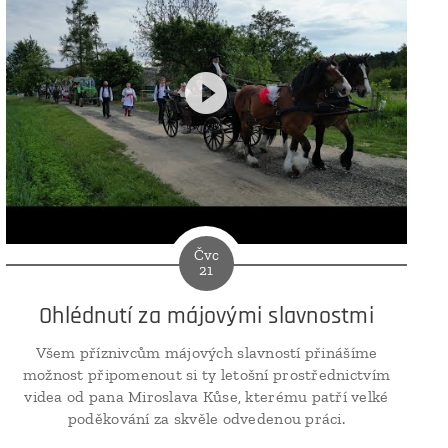
Čvc
21
Ohlédnutí za májovými slavnostmi
Všem příznivcům májových slavností přinášíme
možnost připomenout si ty letošní prostřednictvím
videa od pana Miroslava Kůse, kterému patří velké
poděkování za skvěle odvedenou práci.