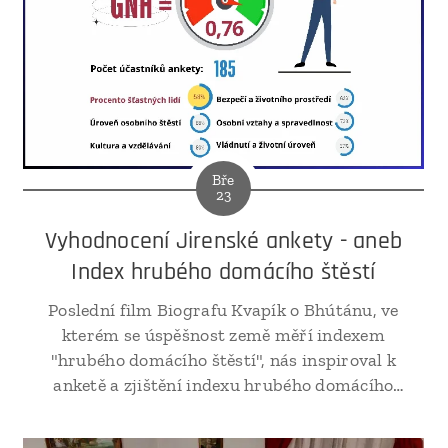
Bře
23
Vyhodnocení Jirenské ankety - aneb
Index hrubého domácího štěstí
Poslední film Biografu Kvapík o Bhútánu, ve
kterém se úspěšnost země měří indexem
"hrubého domácího štěstí", nás inspiroval k
anketě a zjištění indexu hrubého domácího
štěstí (GNH).