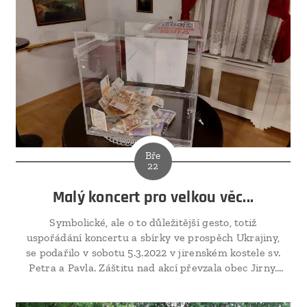
Bře
22
Malý koncert pro velkou věc...
Symbolické, ale o to důležitější gesto, totiž
uspořádání koncertu a sbírky ve prospěch Ukrajiny,
se podařilo v sobotu 5.3.2022 v jirenském kostele sv.
Petra a Pavla. Záštitu nad akcí převzala obec Jirny.
Na koncertu vystoupili Pražští pěvci pod vedením
Stanislava Mistra a zazněly pravoslavné duchovní