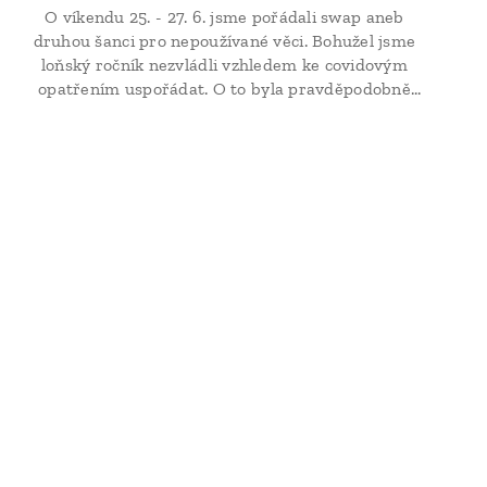
O víkendu 25. - 27. 6. jsme pořádali swap aneb
druhou šanci pro nepoužívané věci. Bohužel jsme
loňský ročník nezvládli vzhledem ke covidovým
opatřením uspořádat. O to byla pravděpodobně
účast na letošním ročníku vyšší. Přinesených věcí byl
plný kulturní dům, ze kterého střídavě věci mizely a
zase se obměňovaly věcmi novými. Největší úspěch
měly...