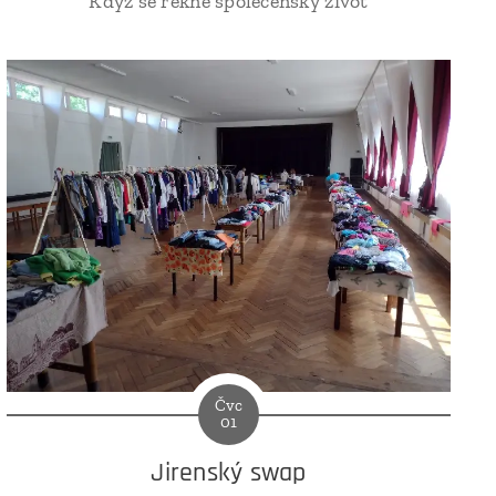
Když se řekne společenský život
Čvc
01
Jirenský swap