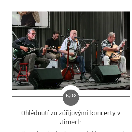
předminulém Biografu Kvapík. Měli jsme celou
záležitost za vyřešenou, ale doslova více než
stovka Vašich dopisů, e-mailů a telefonátů nás
utvrdila v potřebě napsat tento článek, tedy...
Říj 10
Ohlédnutí za zářijovými koncerty v
Jirnech