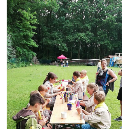
písně převážně ukrajinských autorů. O úvodní...