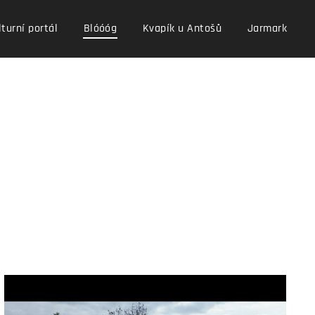
turní portál
Blóóóg
Kvapík u Antošů
Jarmark