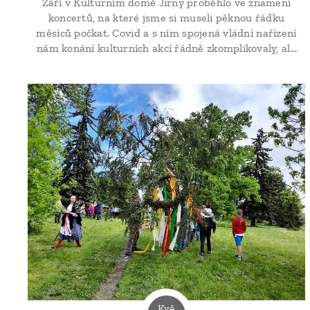
Září v Kulturním domě Jirny proběhlo ve znamení
koncertů, na které jsme si museli pěknou řádku
měsíců počkat. Covid a s ním spojená vládní nařízení
nám konání kulturních akcí řádně zkomplikovaly, ale
nakonec jsme se přece jen dočkali.
Kvě