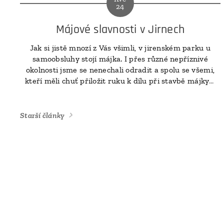
24
Májové slavnosti v Jirnech
Jak si jistě mnozí z Vás všimli, v jirenském parku u
samoobsluhy
stojí májka. I přes různé nepříznivé
okolnosti jsme se nenechali odradit a spolu se všemi,
kteří měli chuť přiložit ruku k dílu při stavbě májky a
poté to pěkně oslavit, jsme si užili krásné sobotní
dopoledne.
Starší články