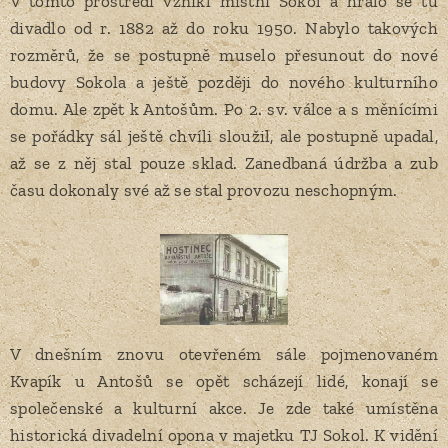
V tomto prostředí vznikl místní Sokol a hrálo se tu
divadlo od r. 1882 až do roku 1950. Nabylo takových
rozměrů, že se postupně muselo přesunout do nové
budovy Sokola a ještě později do nového kulturního
domu. Ale zpět k Antošům. Po 2. sv. válce a s měnícími
se pořádky sál ještě chvíli sloužil, ale postupně upadal,
až se z něj stal pouze sklad. Zanedbaná údržba a zub
času dokonaly své až se stal provozu neschopným.
V dnešním znovu otevřeném sále pojmenovaném
Kvapík u Antošů se opět scházejí lidé, konají se
společenské a kulturní akce. Je zde také umístěna
historická divadelní opona v majetku TJ Sokol. K vidění