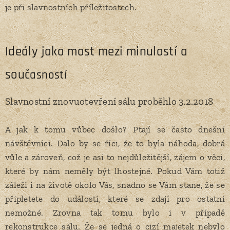
je při slavnostních příležitostech.
Ideály jako most mezi minulostí a
souč
asností
Slavnostní znovuotevření sálu proběhlo 3.2.2018
A jak k tomu vůbec došlo? Ptají se často dnešní
návštěvníci. Dalo by se říci, že to byla náhoda, dobrá
vůle a zároveň, což je asi to nejdůležitější, zájem o věci,
které by nám neměly být lhostejné. Pokud Vám totiž
záleží i na životě okolo Vás, snadno se Vám stane, že se
připletete do událostí, které se zdají pro ostatní
nemožné. Zrovna tak tomu bylo i v případě
rekonstrukce sálu. Že se jedná o cizí majetek nebylo