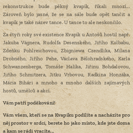
rekonstrukce bude pěkný kvapík, říkali mnozí...
Zároveň bylo jasné, že se na sále bude opět tančit a
kvapík je také název tance. U tance to ale neskončilo.
Za čtyři roky své existence Kvapík u Antošů hostil např.
Jakuba Vágnera, Rudolfa Desenského, Jiřího Kolbabu,
Zdeňku Pohlreichovou, Zbigniewa Czendlika, Milana
Drobného, Jiřího Pehe, Václava Bělohradského, Karla
Schwanzenberga, Tomáše Halíka, Jiřinu Bohdalovou,
Jiřího Schmitzera, Jitku Vrbovou, Radkina Honzáka,
Mária Bihári a mnoho a mnoho dalších zajímavých
hostů, umělců a akcí.
Vám patří poděkování!
Vám všem, kteří se na Kvapíku podílíte a nacházíte pro
něj prostor v srdci, berete ho jako místo, kde jste doma
a kam se rádi vracíte...