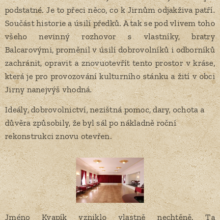
podstatné. Je to přeci něco, co k Jirnům odjakživa patří.
Součást historie a úsilí předků. A tak se pod vlivem toho
všeho nevinný rozhovor s vlastníky, bratry
Balcarovými, proměnil v úsilí dobrovolníků i odborníků
zachránit, opravit a znovuotevřít tento prostor v kráse,
která je pro provozování kulturního stánku a žití v obci
Jirny nanejvýš vhodná.
Ideály, dobrovolnictví, nezištná pomoc, dary, ochota a
důvěra způsobily, že byl sál po nákladně roční
rekonstrukci znovu otevřen.
Jméno Kvapík vzniklo vlastně nechtěně. Ta