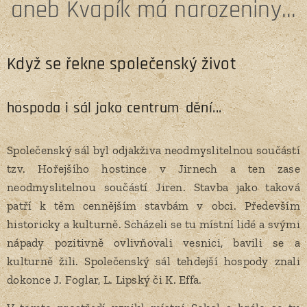
aneb Kvapík má narozeniny...
Když se řekne společenský život
hospoda i sál jako centrum
dění...
Společenský sál byl odjakživa neodmyslitelnou součástí
tzv. Hořejšího hostince v Jirnech a ten zase
neodmyslitelnou součástí Jiren. Stavba jako taková
patří k těm cennějším stavbám v obci. Především
historicky a kulturně. Scházeli se tu místní lidé a svými
nápady pozitivně ovlivňovali vesnici, bavili se a
kulturně žili. Společenský sál tehdejší hospody znali
dokonce J. Foglar, L. Lipský či K. Effa.