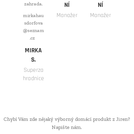
zahrada.
NÍ
NÍ
Manažer
Manažer
mirkahau
sdorfova
@seznam
.cz
MIRKA
S.
Superza
hradnice
Chybí Vám zde nějaký výborný domácí produkt z Jiren?
Napište nám.