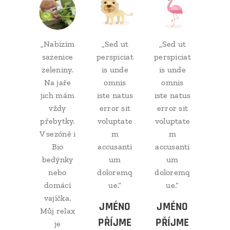
„Nabízím
„Sed ut
„Sed ut
sazenice
perspiciat
perspiciat
zeleniny.
is unde
is unde
Na jaře
omnis
omnis
jich mám
iste natus
iste natus
vždy
error sit
error sit
přebytky.
voluptate
voluptate
V sezóně i
m
m
Bio
accusanti
accusanti
bedýnky
um
um
nebo
doloremq
doloremq
domácí
ue.“
ue.“
vajíčka.
JMÉNO
JMÉNO
Můj relax
PŘÍJME
PŘÍJME
je